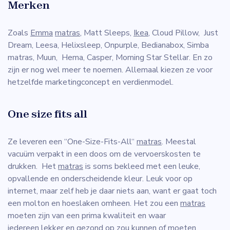
Merken
Zoals
Emma
matras
, Matt Sleeps,
Ikea
, Cloud Pillow, Just
Dream, Leesa, Helixsleep, Onpurple, Bedianabox, Simba
matras, Muun, Hema, Casper, Morning Star Stellar. En zo
zijn er nog wel meer te noemen. Allemaal kiezen ze voor
hetzelfde marketingconcept en verdienmodel.
One size fits all
Ze leveren een “One-Size-Fits-All“
matras
. Meestal
vacuüm verpakt in een doos om de vervoerskosten te
drukken. Het
matras
is soms bekleed met een leuke,
opvallende en onderscheidende kleur. Leuk voor op
internet, maar zelf heb je daar niets aan, want er gaat toch
een molton en hoeslaken omheen. Het zou een
matras
moeten zijn van een prima kwaliteit en waar
iedereen lekker en gezond op zou kunnen of moeten