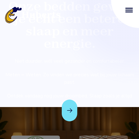
Onze bedden geven
je écht een betere
slaap en meer
energie.
Niet duurder, wél veel gezonder en comfortabeler.
Meten = Weten. Zo vinden we precies wat bij jouw lichaam
past.
Ontdek vandaag nog jouw droombed. Slaap zoals je altijd
al wilde.
Bekijk ons assortiment