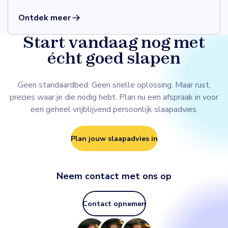
gezonde nachtrust. Wasbaar op 60°C en ideaal bij
allergieën.
Ontdek meer
Start vandaag nog met
écht goed slapen
Geen standaardbed. Geen snelle oplossing. Maar rust,
precies waar je die nodig hebt. Plan nu een afspraak in voor
een geheel vrijblijvend persoonlijk slaapadvies.
Plan jouw slaapadvies in
Neem contact met ons op
Contact opnemen