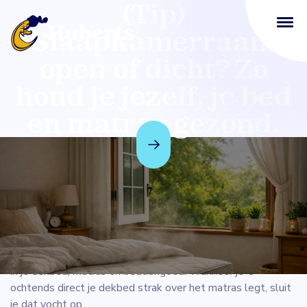
(Tip)
Slaapkamerraam
open of dicht? Zo
houd je jezelf, je bed
en matras gezond.
Slaapkamerraam open of dicht? Zo
houd je jezelf, je bed en matras gezond
’s Nachts verlies je ongemerkt veel vocht. Meer dan je
denkt.
Iedereen transpireert tijdens het slapen, en dat vocht trekt
in je dekbed, matras en beddengoed. Wanneer je ’s
ochtends direct je dekbed strak over het matras legt, sluit
je dat vocht op.