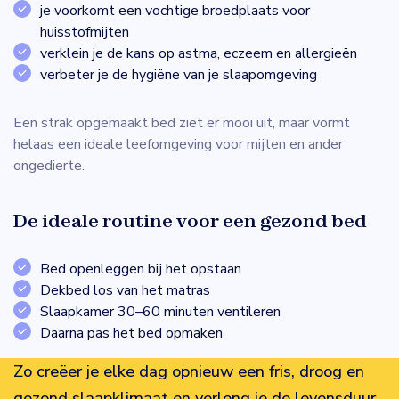
je voorkomt een vochtige broedplaats voor
huisstofmijten
verklein je de kans op astma, eczeem en allergieën
verbeter je de hygiëne van je slaapomgeving
Een strak opgemaakt bed ziet er mooi uit, maar vormt
helaas een ideale leefomgeving voor mijten en ander
ongedierte.
De ideale routine voor een gezond bed
Bed openleggen bij het opstaan
Dekbed los van het matras
Slaapkamer 30–60 minuten ventileren
Daarna pas het bed opmaken
Zo creëer je elke dag opnieuw een fris, droog en
gezond slaapklimaat en verleng je de levensduur