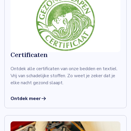
lichaamsprofiel: je slaaphouding, eventuele
lichamelijke correcties en de combinatie met je
bedbodem.
Plan nu een adviesgesprek in met een geheel
gratis en een vrijblijvende
lichaamsprofielmeting. Immers: Meten =
Weten. Zo ontvang je direct een advies en een
Certificaten
persoonlijke prijsindicatie.
Ontdek alle certificaten van onze bedden en textiel.
Vrij van schadelijke stoffen. Zo weet je zeker dat je
Wij zijn niet duurder. Wij zijn gewoon beter.
elke nacht gezond slaapt.
Ontdek meer