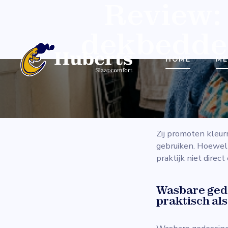
Review:
dekbedde
HOME
ME
Op social me
Zelesta, Hap
Dreamscene 
Zij promoten kleur
gebruiken. Hoewel d
praktijk niet direc
Wasbare gede
praktisch als 