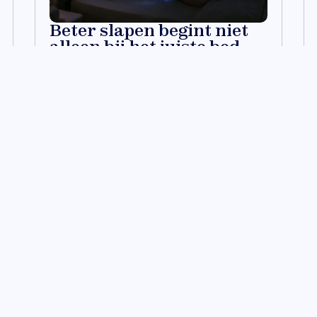
Beter slapen begint niet
alleen bij het juiste bed.
Er is meer.
Ontdek meer
og
lapen
aar rust,
fspraak in voor
es.