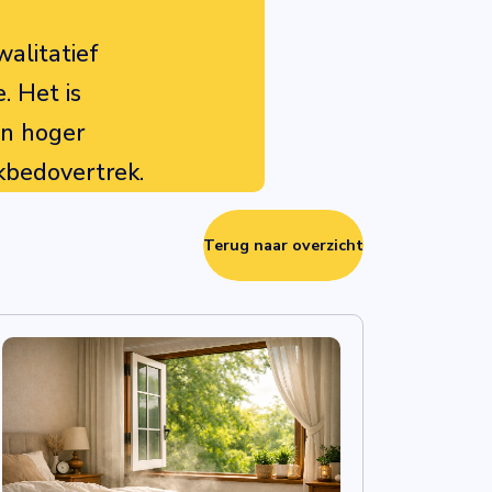
walitatief
. Het is
en hoger
kbedovertrek.
Terug naar overzicht