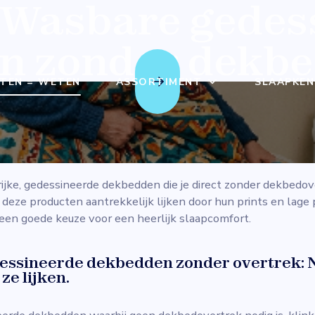
 Wasbare gedes
n zonder dekbe
TEN = WETEN
ASSORTIMENT
SLAAPKEN
dia zie je steeds vaker advertenties van 
pyBed, Sleepdown, Bedsure, Utopia Beddi
en LinenSpa.
rijke, gedessineerde dekbedden die je direct zonder dekbedo
eze producten aantrekkelijk lijken door hun prints en lage pri
t een goede keuze voor een heerlijk slaapcomfort.
ssineerde dekbedden zonder overtrek: N
ze lijken.