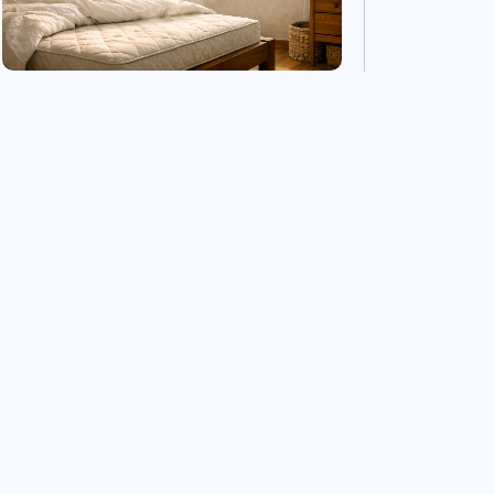
(Tip) Slaapkamerraam
open of dicht? Zo houd je
jezelf, je bed en matras
gezond.
Ontdek meer