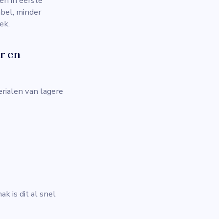
en in eerste
abel, minder
ek.
r en
ialen van lagere
k is dit al snel