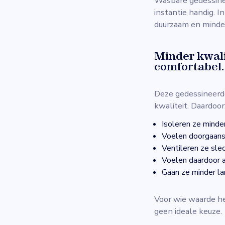
Wasbare gedessinee
instantie handig. I
duurzaam en minder
Minder kwali
comfortabel.
Deze gedessineerd
kwaliteit. Daardoor
Isoleren ze minde
Voelen doorgaans s
Ventileren ze slec
Voelen daardoor a
Gaan ze minder l
Voor wie waarde he
geen ideale keuze.