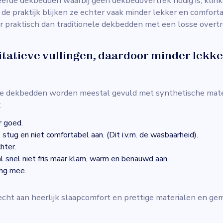
rde dekbedden waarbij geen dekbedovertrek nodig is, klink
n de praktijk blijken ze echter vaak minder lekker en comfort
 praktisch dan traditionele dekbedden met een losse overtr
tatieve vullingen, daardoor minder lekke
e dekbedden worden meestal gevuld met synthetische mater
:
r goed.
tug en niet comfortabel aan. (Dit i.v.m. de wasbaarheid).
hter.
l snel niet fris maar klam, warm en benauwd aan.
ang mee.
cht aan heerlijk slaapcomfort en prettige materialen en gema