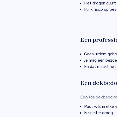
Het drogen duurt
Flink risico op b
Een professi
Geen ultiem gebr
Je mag een bezoek
En dat maakt het 
Een dekbedov
Een los dekbedove
Past wél in elke 
Is sneller droog.