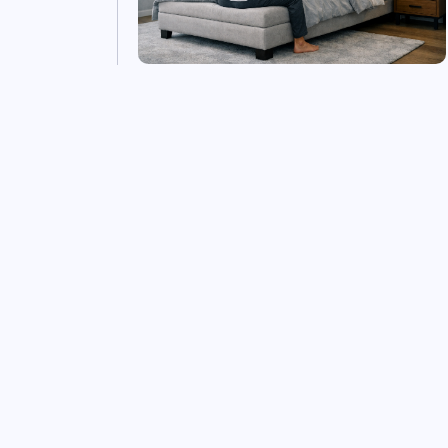
Rug-, nek- of
schouderklachten na het
slapen? Ontdek de echte
oorzaak.
Ontdek meer
Start vandaag n
met écht goed s
Geen standaardbed. Geen snelle oplossing. M
precies waar je die nodig hebt. Plan nu een a
een geheel vrijblijvend persoonlijk slaapadvi