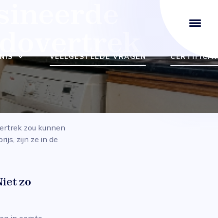
sineerde
dovertrek
NIS
VEELGESTELDE VRAGEN
CERTIFICA
merken zoals
ng,
vertrek zou kunnen
js, zijn ze in de
iet zo