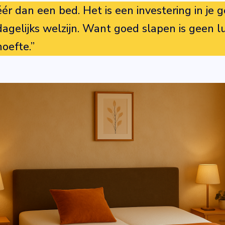
ér dan een bed. Het is een investering in je g
dagelijks welzijn. Want goed slapen is geen l
oefte.”