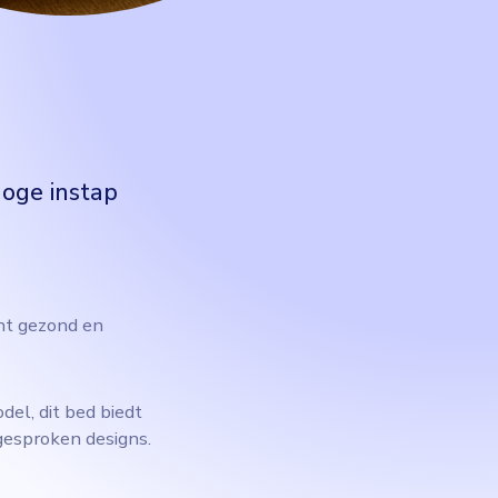
hoge instap
ht gezond en
del, dit bed biedt
tgesproken designs.