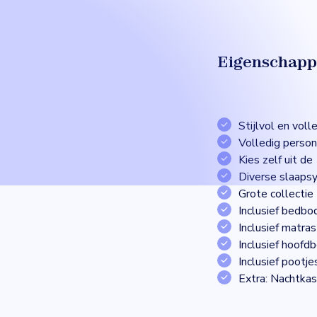
Eigenschapp
Stijlvol en voll
Volledig person
Kies zelf uit d
Diverse slaaps
Grote collectie
Inclusief bedb
Inclusief matras
Inclusief hoofd
Inclusief pootje
Extra: Nachtkas