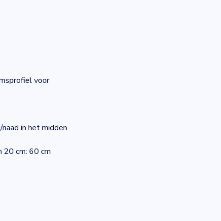
msprofiel voor
/naad in het midden
an 20 cm: 60 cm