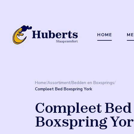
HOME
ME
Home
/
Assortiment
/
Bedden en Boxsprings
/
Compleet Bed Boxspring York
Compleet Bed
Boxspring Yo