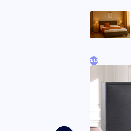
1
/
12