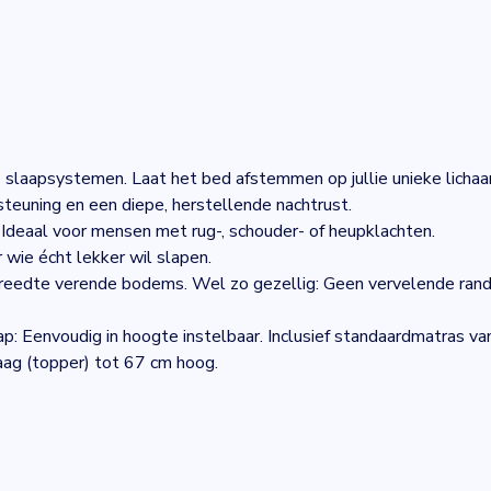
e slaapsystemen. Laat het bed afstemmen op jullie unieke lichaa
teuning en een diepe, herstellende nachtrust.
Ideaal voor mensen met rug-, schouder- of heupklachten.
wie écht lekker wil slapen.
reedte verende bodems. Wel zo gezellig: Geen vervelende rand
ap: Eenvoudig in hoogte instelbaar. Inclusief standaardmatras v
ag (topper) tot 67 cm hoog.