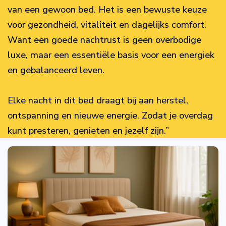
van een gewoon bed. Het is een bewuste keuze
voor gezondheid, vitaliteit en dagelijks comfort.
Want een goede nachtrust is geen overbodige
luxe, maar een essentiële basis voor een energiek
en gebalanceerd leven.
Elke nacht in dit bed draagt bij aan herstel,
ontspanning en nieuwe energie. Zodat je overdag
kunt presteren, genieten en jezelf zijn.”