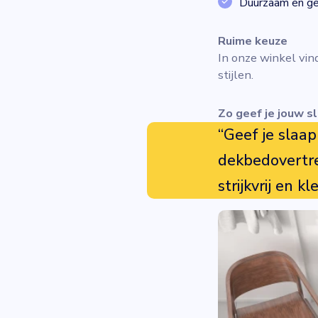
Duurzaam en ges
Ruime keuze
In onze winkel vin
stijlen.
Zo geef je jouw s
“Geef je slaa
dekbedovertre
strijkvrij en k