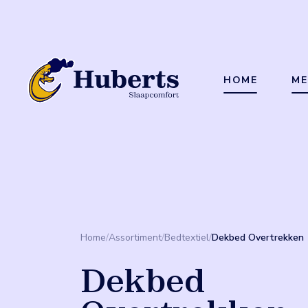
HOME
ME
Home
/
Assortiment
/
Bedtextiel
/
Dekbed Overtrekken
Dekbed