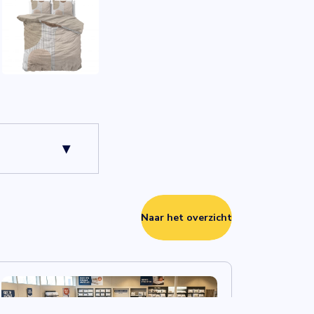
orgt voor een
uitstekende
Naar het overzicht
rking (dus