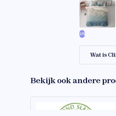
1
/
5
Wat is Cl
Clima-fiber i
heerlijk zach
Bekijk ook andere pr
prijs-kwalitei
Eigenschappen
niet zweterig