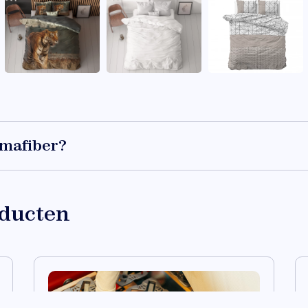
imafiber?
s een type microvezel. Speciaal aangepast voor bedden wat z
t en licht dekbedovertrek. Daarnaast beschikt het over een 
oducten
tverhouding, is het anti-allergisch en anti-bacterieel.
: Soepel, lekker zacht, licht van gewicht, hoge vochtverwe
), anti-allergisch, eenvoudig wasbaar.