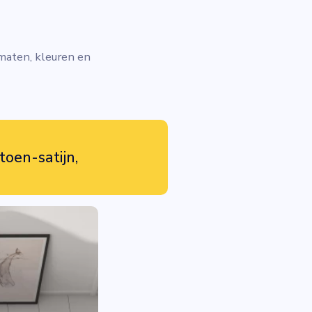
 maten, kleuren en
toen-satijn,